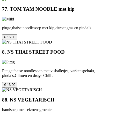
77. TOM YAM NOODLE met kip
pittge,thaise noodlesoep met kip,citroengras en pinda´s
€ 16.00
8. NS THAI STREET FOOD
Pittige thaise noodlesoep met visballetjes, varkensgehakt,
pinda’s,Citroen en droge Chili .
€ 13.00
88. NS VEGETARISCH
bamisoep met seizoensgroenten