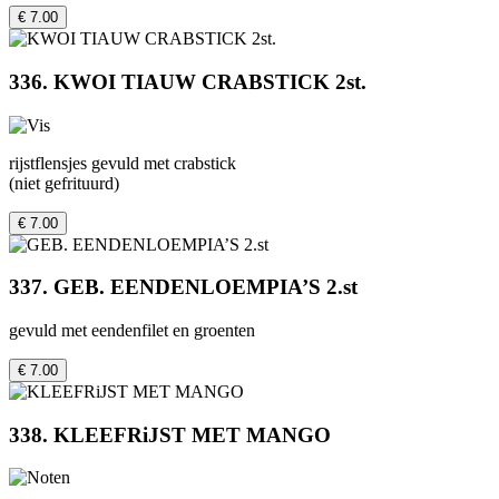
€ 7.00
336. KWOI TIAUW CRABSTICK 2st.
rijstflensjes gevuld met crabstick
(niet gefrituurd)
€ 7.00
337. GEB. EENDENLOEMPIA’S 2.st
gevuld met eendenfilet en groenten
€ 7.00
338. KLEEFRiJST MET MANGO