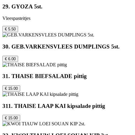
29. GYOZA 5st.
Vleespasteitjes
€ 5.50
30. GEB.VARKENSVLEES DUMPLINGS 5st.
€ 6.00
31. THAISE BIEFSALADE pittig
€ 15.00
311. THAISE LAAP KAI kipsalade pittig
€ 15.00