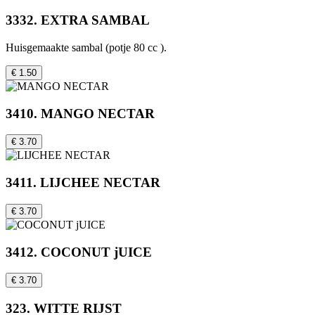
3332. EXTRA SAMBAL
Huisgemaakte sambal (potje 80 cc ).
€ 1.50
3410. MANGO NECTAR
€ 3.70
3411. LIJCHEE NECTAR
€ 3.70
3412. COCONUT jUICE
€ 3.70
323. WITTE RIJST