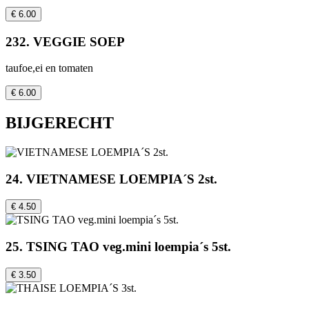
€ 6.00
232. VEGGIE SOEP
taufoe,ei en tomaten
€ 6.00
BIJGERECHT
24. VIETNAMESE LOEMPIA´S 2st.
€ 4.50
25. TSING TAO veg.mini loempia´s 5st.
€ 3.50