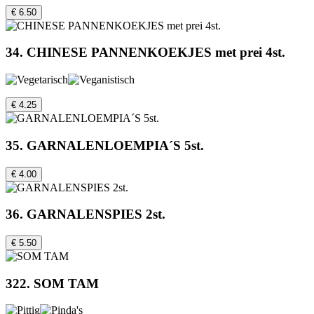
€ 6.50
34. CHINESE PANNENKOEKJES met prei 4st.
€ 4.25
35. GARNALENLOEMPIA´S 5st.
€ 4.00
36. GARNALENSPIES 2st.
€ 5.50
322. SOM TAM