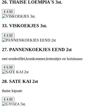
26. THAISE LOEMPIA´S 3st.
€ 4.50
33. VISKOEKJES 3st.
€ 4.50
27. PANNENKOEKJES EEND 2st
met eendenfilet,komkommer,lenteuitjes en hoisinsaus
€ 6.00
28. SATE KAI 2st
thaise kipsate
€ 4.00