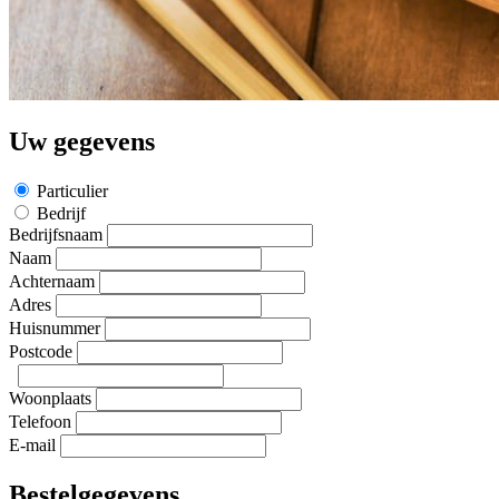
Uw gegevens
Particulier
Bedrijf
Bedrijfsnaam
Naam
Achternaam
Adres
Huisnummer
Postcode
Woonplaats
Telefoon
E-mail
Bestelgegevens