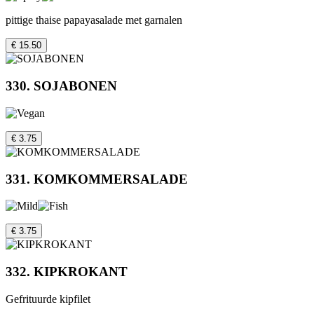
pittige thaise papayasalade met garnalen
€ 15.50
330. SOJABONEN
€ 3.75
331. KOMKOMMERSALADE
€ 3.75
332. KIPKROKANT
Gefrituurde kipfilet