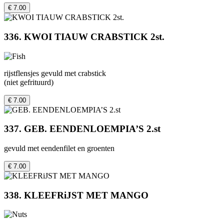
€ 7.00
336. KWOI TIAUW CRABSTICK 2st.
rijstflensjes gevuld met crabstick
(niet gefrituurd)
€ 7.00
337. GEB. EENDENLOEMPIA’S 2.st
gevuld met eendenfilet en groenten
€ 7.00
338. KLEEFRiJST MET MANGO