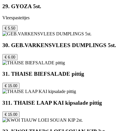
29. GYOZA 5st.
Vleespasteitjes
€ 5.50
30. GEB.VARKENSVLEES DUMPLINGS 5st.
€ 6.00
31. THAISE BIEFSALADE pittig
€ 15.00
311. THAISE LAAP KAI kipsalade pittig
€ 15.00