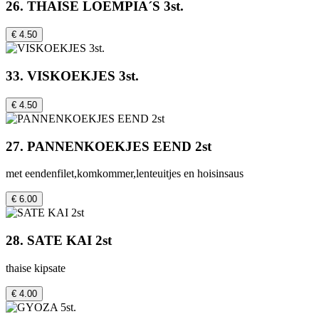
26. THAISE LOEMPIA´S 3st.
€ 4.50
33. VISKOEKJES 3st.
€ 4.50
27. PANNENKOEKJES EEND 2st
met eendenfilet,komkommer,lenteuitjes en hoisinsaus
€ 6.00
28. SATE KAI 2st
thaise kipsate
€ 4.00