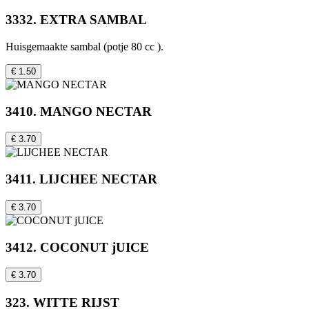
3332. EXTRA SAMBAL
Huisgemaakte sambal (potje 80 cc ).
€ 1.50
3410. MANGO NECTAR
€ 3.70
3411. LIJCHEE NECTAR
€ 3.70
3412. COCONUT jUICE
€ 3.70
323. WITTE RIJST