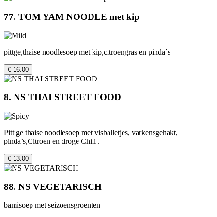
77. TOM YAM NOODLE met kip
pittge,thaise noodlesoep met kip,citroengras en pinda´s
€ 16.00
8. NS THAI STREET FOOD
Pittige thaise noodlesoep met visballetjes, varkensgehakt,
pinda’s,Citroen en droge Chili .
€ 13.00
88. NS VEGETARISCH
bamisoep met seizoensgroenten