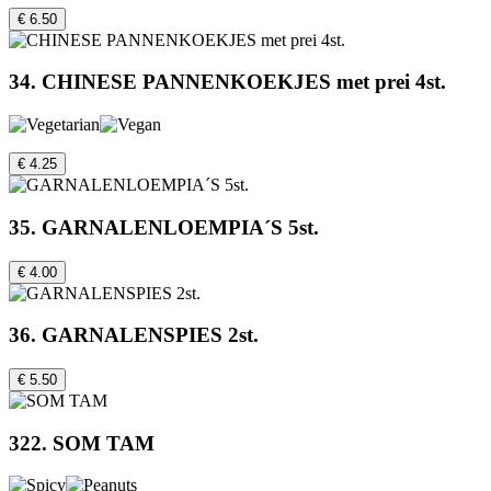
€ 6.50
34. CHINESE PANNENKOEKJES met prei 4st.
€ 4.25
35. GARNALENLOEMPIA´S 5st.
€ 4.00
36. GARNALENSPIES 2st.
€ 5.50
322. SOM TAM