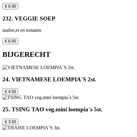
€ 6.00
232. VEGGIE SOEP
taufoe,ei en tomaten
€ 6.00
BIJGERECHT
24. VIETNAMESE LOEMPIA´S 2st.
€ 4.50
25. TSING TAO veg.mini loempia´s 5st.
€ 3.50