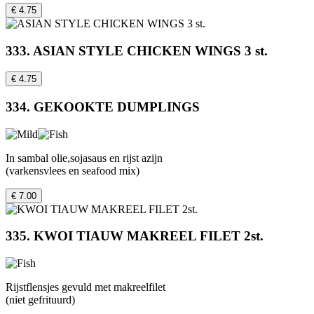
€ 4.75
333. ASIAN STYLE CHICKEN WINGS 3 st.
€ 4.75
334. GEKOOKTE DUMPLINGS
In sambal olie,sojasaus en rijst azijn
(varkensvlees en seafood mix)
€ 7.00
335. KWOI TIAUW MAKREEL FILET 2st.
Rijstflensjes gevuld met makreelfilet
(niet gefrituurd)