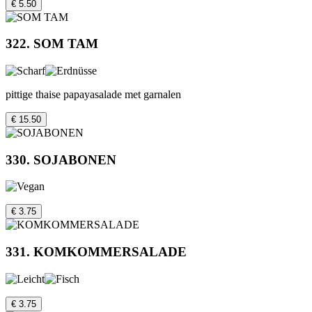
€ 5.50
322. SOM TAM
pittige thaise papayasalade met garnalen
€ 15.50
330. SOJABONEN
€ 3.75
331. KOMKOMMERSALADE
€ 3.75