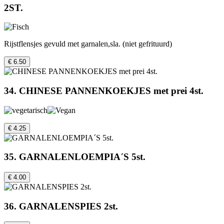
2ST.
Rijstflensjes gevuld met garnalen,sla. (niet gefrituurd)
€ 6.50
34. CHINESE PANNENKOEKJES met prei 4st.
€ 4.25
35. GARNALENLOEMPIA´S 5st.
€ 4.00
36. GARNALENSPIES 2st.