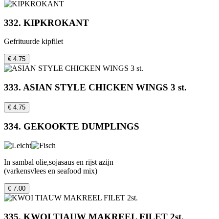
332. KIPKROKANT
Gefrituurde kipfilet
€ 4.75
333. ASIAN STYLE CHICKEN WINGS 3 st.
€ 4.75
334. GEKOOKTE DUMPLINGS
In sambal olie,sojasaus en rijst azijn
(varkensvlees en seafood mix)
€ 7.00
335. KWOI TIAUW MAKREEL FILET 2st.