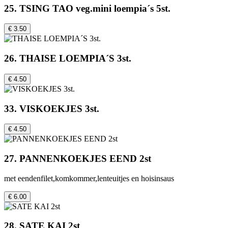
25. TSING TAO veg.mini loempia´s 5st.
€ 3.50
26. THAISE LOEMPIA´S 3st.
€ 4.50
33. VISKOEKJES 3st.
€ 4.50
27. PANNENKOEKJES EEND 2st
met eendenfilet,komkommer,lenteuitjes en hoisinsaus
€ 6.00
28. SATE KAI 2st