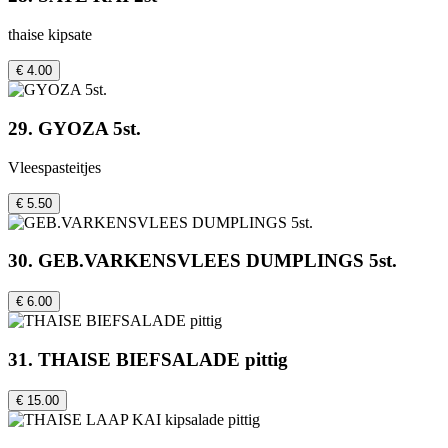
thaise kipsate
€ 4.00
29. GYOZA 5st.
Vleespasteitjes
€ 5.50
30. GEB.VARKENSVLEES DUMPLINGS 5st.
€ 6.00
31. THAISE BIEFSALADE pittig
€ 15.00